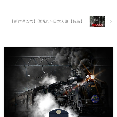
に生み出され捨てられた人工物の
抜け殻たち。誰も通らない道路。
水 ...
【新作洒落怖】薄汚れた日本人形【短編】