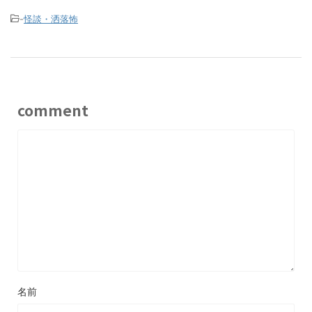
-
怪談・洒落怖
comment
名前