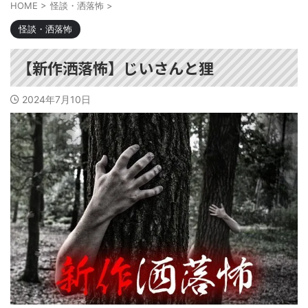
HOME
>
怪談・洒落怖
>
怪談・洒落怖
【新作洒落怖】じいさんと狸
2024年7月10日