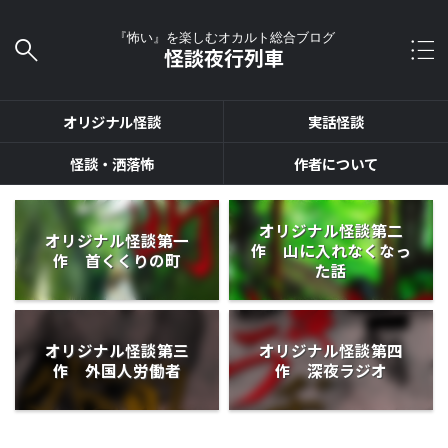
『怖い』を楽しむオカルト総合ブログ
怪談夜行列車
オリジナル怪談
実話怪談
怪談・洒落怖
作者について
オリジナル怪談第二
オリジナル怪談第一
作 山に入れなくなっ
作 首くくりの町
た話
オリジナル怪談第三
オリジナル怪談第四
作 外国人労働者
作 深夜ラジオ