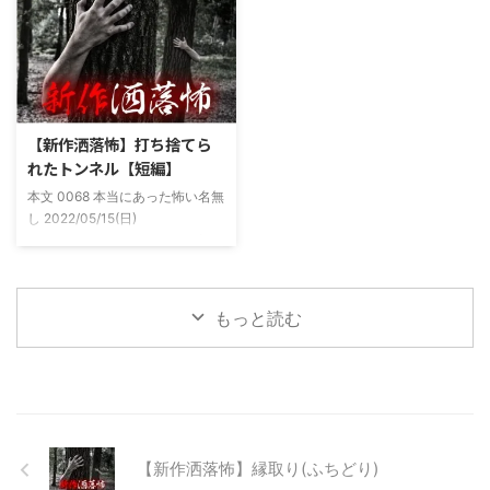
拶したりなどなんかわざとらしい
夜遅くなることが多く、立地が自
感じがあって当然ながら信じてな
宅〜職場〜釣り場、な位置関係と
かった。でもいいやつではあった
なるその川。職場からでも1時間
し頻繁に遊びに行ったりもして
程度かかる為、仕事終わりにその
た。 そしてゴールデンウィーク
まま釣り場近くで車で寝て、朝に
前にまた胡散臭い話をAに聞かさ
なると川に入る、なんて事をして
【新作洒落怖】打ち捨てら
れた。要約するとこの前霊が見え
いた。 0928 本当にあった怖い名
れたトンネル【短編】
た時に必死に念じたら除霊できた
無し 2022/11/24(木)
本文 0068 本当にあった怖い名無
っていう話だった。その時数人で
00:06:03.06 ...
し 2022/05/15(日)
い ...
23:12:08.93ID:yqoRKOv60 山形
県O地方にある山の話。そこはか
つて大規模林道計画の頓挫によっ
て打ち捨てられたトンネルがあ
もっと読む
る。陸の孤島と呼ばれたその地区
と隣の市を繋ぐ林道として計画さ
れたのだが開通することなく計画
は取りやめられてしまった。なん
でも特別天然記念物の生息域と重
なる為、生体保護の観点から工事
継続が不可能となってしまったら
【新作洒落怖】縁取り(ふちどり)
しい。 そこに残ったのは無責任