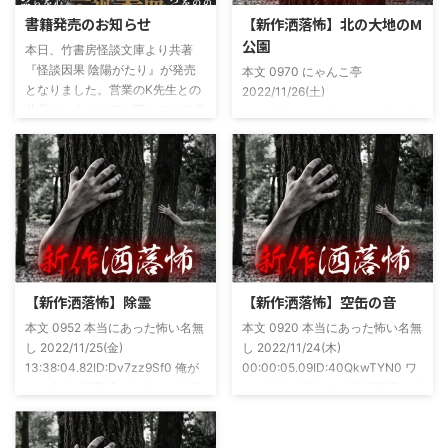
書籍発売のお知らせ
【新作洒落怖】北の大地のM
公園
本日、竹書房怪談文庫より共著
『怪談因果 陰陽がたり』が発売
本文 0970 にゃんこ亭
となりました。営業のK先生との
2022/11/26(土)
共著ということでお互いのガチ怪
19:26:57.94ID:xfRv42sJ0 私は俗
談を持ち寄っての渾身の一冊を仕
に言うオカルト系な話がまあまあ
上げましたので内容の濃さ・面白
好きで、最近占いとかを副業で始
さは保証します。ぜひともご購入
めてた。今はちょっとメンタルの
くださいませ。 書影かっこいい
状況やらで退いたけど実力試しも
ですね！帯の煽り文句も最高です
かねてSNSでフォロワー相手に占
(^^)v購入ページ
いとかしていたもんです。実力
https://amzn.to/49NrwuE特設ペ
は・・・ありがたいことに当たっ
ージ
た！ドンピシャ！と嬉しい声もあ
https://note.com/takeshobo/n/nf
りましたわ・・ そんな時に知り
【新作洒落怖】除霊
【新作洒落怖】空缶の音
54ee5238af1
合ったのが大学生のAちゃん。彼
本文 0952 本当にあった怖い名無
本文 0920 本当にあった怖い名無
女もオカルト系な話が好きで(そ
し 2022/11/25(金)
し 2022/11/24(木)
もそも仲良くなったのは北の大地
13:38:04.82ID:Dv7zz9Sf0 俺が
00:00:05.09ID:40QkwTYN0 ワ
が舞台の金塊を巡る漫画)ちょく
まだ中2の頃霊感のあるという元
シは釣りが好きで、海川関係なく
ちょく仲良 ...
友達との話。その自称霊感少年
やってた。それが川に行かなくな
(以後A)は頻繁に「あ、あそこに
った原因の話。 その昔。当時、
いる」だとか誰もおらんとこに挨
川釣りをよくしていた。 仕事が