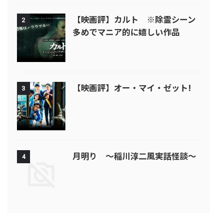
【映画評】カルト ※除霊シーン
2
多めでマニア的に嬉しい作品
【映画評】オー・マイ・ゼット!
3
月明り ～稲川淳二風実話怪談～
4