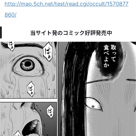
http://mao.5ch.net/test/read.cgi/occult/1570877
860/
当サイト発のコミック好評発売中