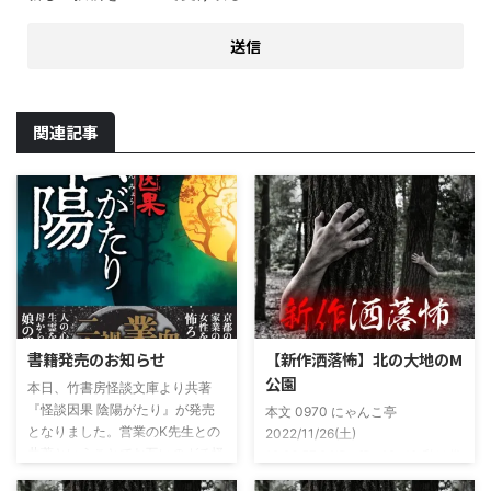
関連記事
書籍発売のお知らせ
【新作洒落怖】北の大地のM
公園
本日、竹書房怪談文庫より共著
『怪談因果 陰陽がたり』が発売
本文 0970 にゃんこ亭
となりました。営業のK先生との
2022/11/26(土)
共著ということでお互いのガチ怪
19:26:57.94ID:xfRv42sJ0 私は俗
談を持ち寄っての渾身の一冊を仕
に言うオカルト系な話がまあまあ