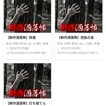
上げましたので内容の濃さ・面白
好きで、最近占いとかを副業で始
さは保証します。ぜひともご購入
めてた。今はちょっとメンタルの
くださいませ。 書影かっこいい
状況やらで退いたけど実力試しも
ですね！帯の煽り文句も最高です
かねてSNSでフォロワー相手に占
(^^)v購入ページ
いとかしていたもんです。実力
https://amzn.to/49NrwuE特設ペ
は・・・ありがたいことに当たっ
ージ
た！ドンピシャ！と嬉しい声もあ
https://note.com/takeshobo/n/nf
りましたわ・・ そんな時に知り
【新作洒落怖】除霊
【新作洒落怖】空缶の音
54ee5238af1
合ったのが大学生のAちゃん。彼
本文 0952 本当にあった怖い名無
本文 0920 本当にあった怖い名無
女もオカルト系な話が好きで(そ
し 2022/11/25(金)
し 2022/11/24(木)
もそも仲良くなったのは北の大地
13:38:04.82ID:Dv7zz9Sf0 俺が
00:00:05.09ID:40QkwTYN0 ワ
が舞台の金塊を巡る漫画)ちょく
まだ中2の頃霊感のあるという元
シは釣りが好きで、海川関係なく
ちょく仲良 ...
友達との話。その自称霊感少年
やってた。それが川に行かなくな
(以後A)は頻繁に「あ、あそこに
った原因の話。 その昔。当時、
いる」だとか誰もおらんとこに挨
川釣りをよくしていた。 仕事が
拶したりなどなんかわざとらしい
夜遅くなることが多く、立地が自
感じがあって当然ながら信じてな
宅〜職場〜釣り場、な位置関係と
かった。でもいいやつではあった
なるその川。職場からでも1時間
し頻繁に遊びに行ったりもして
程度かかる為、仕事終わりにその
た。 そしてゴールデンウィーク
まま釣り場近くで車で寝て、朝に
前にまた胡散臭い話をAに聞かさ
なると川に入る、なんて事をして
【新作洒落怖】打ち捨てら
れた。要約するとこの前霊が見え
いた。 0928 本当にあった怖い名