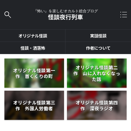
『怖い』を楽しむオカルト総合ブログ
怪談夜行列車
オリジナル怪談
実話怪談
怪談・洒落怖
作者について
オリジナル怪談第二
オリジナル怪談第一
作 山に入れなくなっ
作 首くくりの町
た話
オリジナル怪談第三
オリジナル怪談第四
作 外国人労働者
作 深夜ラジオ