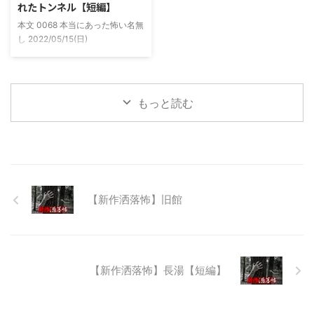
れたトンネル【短編】
た時に必死に念じたら除霊できた
無し 2022/11/24(木)
本文 0068 本当にあった怖い名無
っていう話だった。その時数人で
00:06:03.06 ...
し 2022/05/15(日)
い ...
23:12:08.93ID:yqoRKOv60 山形
県O地方にある山の話。そこはか
つて大規模林道計画の頓挫によっ
て打ち捨てられたトンネルがあ
もっと読む
る。陸の孤島と呼ばれたその地区
と隣の市を繋ぐ林道として計画さ
れたのだが開通することなく計画
は取りやめられてしまった。なん
でも特別天然記念物の生息域と重
なる為、生体保護の観点から工事
継続が不可能となってしまったら
【新作洒落怖】旧館
しい。 そこに残ったのは無責任
に生み出され捨てられた人工物の
抜け殻たち。誰も通らない道路。
水 ...
【新作洒落怖】長湯【短編】