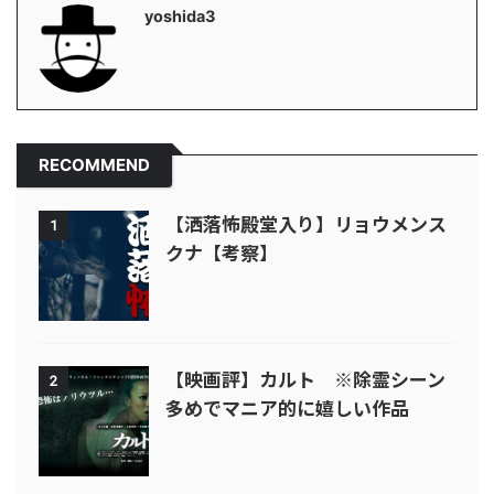
yoshida3
RECOMMEND
【洒落怖殿堂入り】リョウメンス
1
クナ【考察】
【映画評】カルト ※除霊シーン
2
多めでマニア的に嬉しい作品