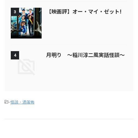
【映画評】オー・マイ・ゼット!
3
月明り ～稲川淳二風実話怪談～
4
-
怪談・洒落怖