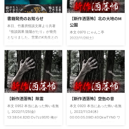
書籍発売のお知らせ
【新作洒落怖】北の大地のM
公園
本日、竹書房怪談文庫より共著
『怪談因果 陰陽がたり』が発売
本文 0970 にゃんこ亭
となりました。営業のK先生との
2022/11/26(土)
共著ということでお互いのガチ怪
19:26:57.94ID:xfRv42sJ0 私は俗
談を持ち寄っての渾身の一冊を仕
に言うオカルト系な話がまあまあ
上げましたので内容の濃さ・面白
好きで、最近占いとかを副業で始
さは保証します。ぜひともご購入
めてた。今はちょっとメンタルの
くださいませ。 書影かっこいい
状況やらで退いたけど実力試しも
ですね！帯の煽り文句も最高です
かねてSNSでフォロワー相手に占
(^^)v購入ページ
いとかしていたもんです。実力
https://amzn.to/49NrwuE特設ペ
は・・・ありがたいことに当たっ
ージ
た！ドンピシャ！と嬉しい声もあ
https://note.com/takeshobo/n/nf
りましたわ・・ そんな時に知り
【新作洒落怖】除霊
【新作洒落怖】空缶の音
54ee5238af1
合ったのが大学生のAちゃん。彼
本文 0952 本当にあった怖い名無
本文 0920 本当にあった怖い名無
女もオカルト系な話が好きで(そ
し 2022/11/25(金)
し 2022/11/24(木)
もそも仲良くなったのは北の大地
13:38:04.82ID:Dv7zz9Sf0 俺が
00:00:05.09ID:40QkwTYN0 ワ
が舞台の金塊を巡る漫画)ちょく
まだ中2の頃霊感のあるという元
シは釣りが好きで、海川関係なく
ちょく仲良 ...
友達との話。その自称霊感少年
やってた。それが川に行かなくな