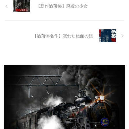
継続が不可能となってしまったら
【新作洒落怖】廃虚の少女
しい。 そこに残ったのは無責任
に生み出され捨てられた人工物の
抜け殻たち。誰も通らない道路。
水 ...
【洒落怖名作】寂れた旅館の鏡