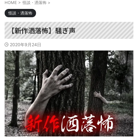
HOME
>
怪談・洒落怖
>
怪談・洒落怖
【新作洒落怖】騒ぎ声
2020年9月24日