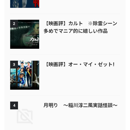
【映画評】カルト ※除霊シーン
2
多めでマニア的に嬉しい作品
【映画評】オー・マイ・ゼット!
3
月明り ～稲川淳二風実話怪談～
4