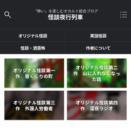
『怖い』を楽しむオカルト総合ブログ
怪談夜行列車
オリジナル怪談
実話怪談
怪談・洒落怖
作者について
オリジナル怪談第二
オリジナル怪談第一
作 山に入れなくなっ
作 首くくりの町
た話
オリジナル怪談第三
オリジナル怪談第四
作 外国人労働者
作 深夜ラジオ