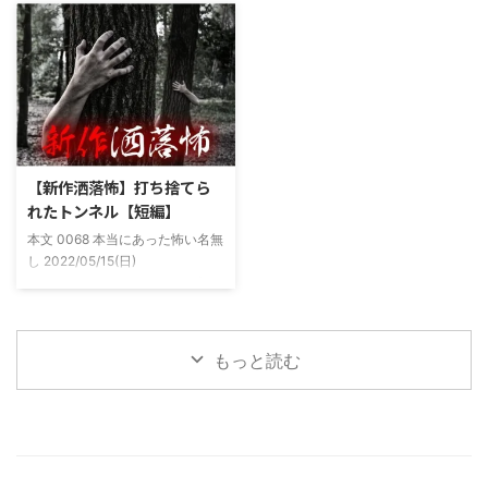
(以後A)は頻繁に「あ、あそこに
った原因の話。 その昔。当時、
いる」だとか誰もおらんとこに挨
川釣りをよくしていた。 仕事が
拶したりなどなんかわざとらしい
夜遅くなることが多く、立地が自
感じがあって当然ながら信じてな
宅〜職場〜釣り場、な位置関係と
かった。でもいいやつではあった
なるその川。職場からでも1時間
し頻繁に遊びに行ったりもして
程度かかる為、仕事終わりにその
た。 そしてゴールデンウィーク
まま釣り場近くで車で寝て、朝に
前にまた胡散臭い話をAに聞かさ
なると川に入る、なんて事をして
【新作洒落怖】打ち捨てら
れた。要約するとこの前霊が見え
いた。 0928 本当にあった怖い名
れたトンネル【短編】
た時に必死に念じたら除霊できた
無し 2022/11/24(木)
本文 0068 本当にあった怖い名無
っていう話だった。その時数人で
00:06:03.06 ...
し 2022/05/15(日)
い ...
23:12:08.93ID:yqoRKOv60 山形
県O地方にある山の話。そこはか
つて大規模林道計画の頓挫によっ
て打ち捨てられたトンネルがあ
もっと読む
る。陸の孤島と呼ばれたその地区
と隣の市を繋ぐ林道として計画さ
れたのだが開通することなく計画
は取りやめられてしまった。なん
でも特別天然記念物の生息域と重
なる為、生体保護の観点から工事