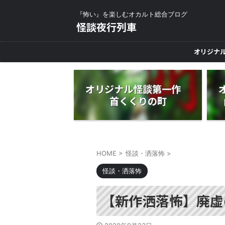
『怖い』を楽しむオカルト総合ブログ
怪談夜行列車
オリジナ
オリジナル怪談第一作
首くくりの町
HOME
>
怪談・洒落怖
>
怪談・洒落怖
【新作洒落怖】廃虚