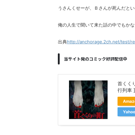
うさんくせーが、Ｂさんが死んだとい
俺の人生で聞いて来た話の中でもかな
出典
http://anchorage.2ch.net/test/r
当サイト発のコミック好評配信中
首くく
行列車 
Ama
Yah