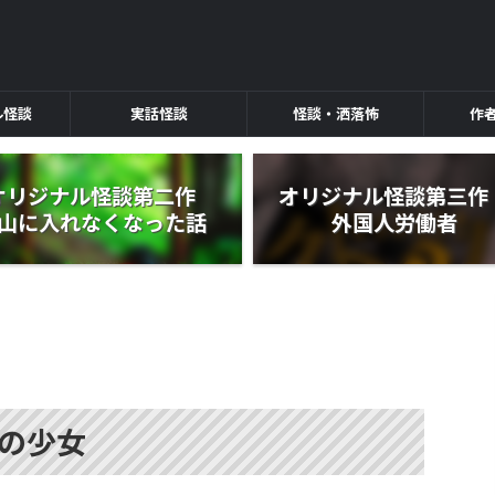
ル怪談
実話怪談
怪談・洒落怖
作
オリジナル怪談第二作
オリジナル怪談第三
山に入れなくなった話
外国人労働者
の少女