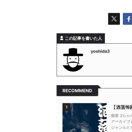
この記事を書いた人
yoshida3
RECOMMEND
【洒落怖
1
概要 2ち
アーカイブ
ジャンルとし