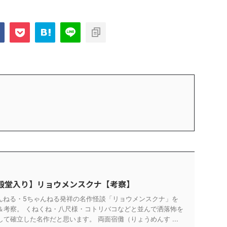
殿堂入り】リョウメンスクナ【考察】
ゃんねる・5ちゃんねる発祥の名作怪談「リョウメンスクナ」を
＆考察。 くねくね・八尺様・コトリバコなどと並んで洒落怖を
て確立した名作だと思います。 両面宿儺（りょうめんす ...