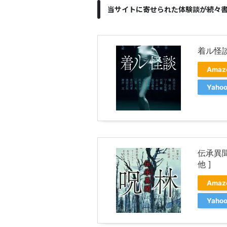
当サイトに寄せられた体験談が続々
着ル怪談
Ama
Yah
伝承異聞
他 ]
Ama
Yah