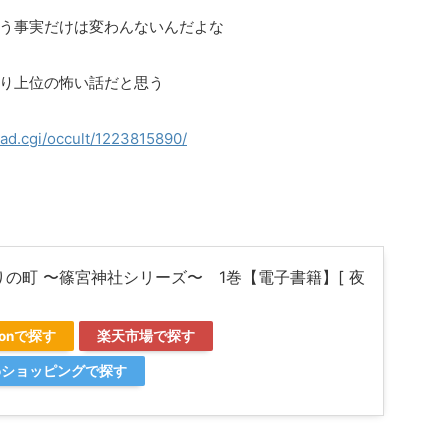
う事実だけは変わんないんだよな
り上位の怖い話だと思う
ead.cgi/occult/1223815890/
りの町 〜篠宮神社シリーズ〜 1巻【電子書籍】[ 夜
]
zonで探す
楽天市場で探す
ooショッピングで探す