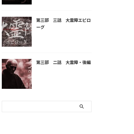
第三部 三話 大霊障エピロ
ーグ
第三部 二話 大霊障・後編