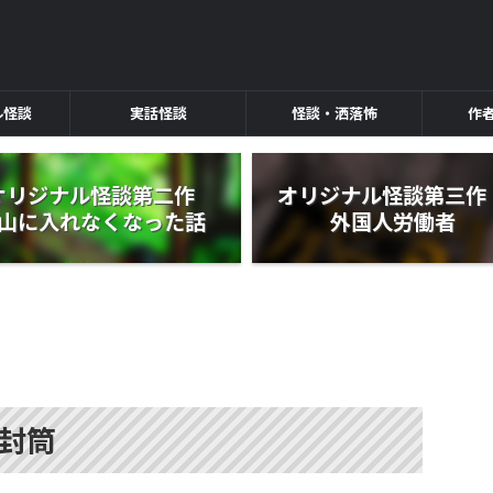
ル怪談
実話怪談
怪談・洒落怖
作
オリジナル怪談第二作
オリジナル怪談第三
山に入れなくなった話
外国人労働者
封筒