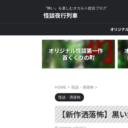
『怖い』を楽しむオカルト総合ブログ
怪談夜行列車
オリジナ
オリジナル怪談第一作
首くくりの町
HOME
>
怪談・洒落怖
>
怪談・洒落怖
【新作洒落怖】黒い