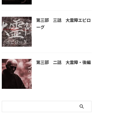
第三部 三話 大霊障エピロ
ーグ
第三部 二話 大霊障・後編