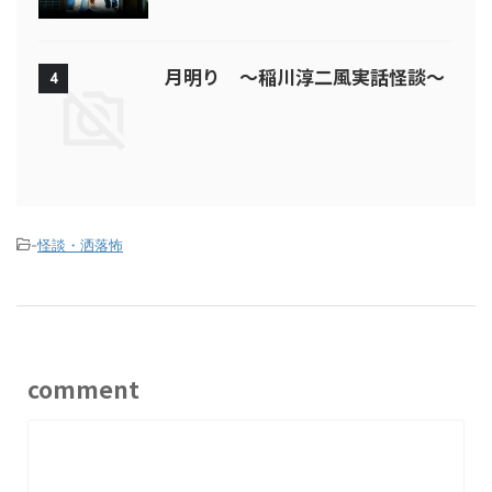
月明り ～稲川淳二風実話怪談～
4
-
怪談・洒落怖
comment