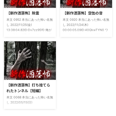
ージ
た！ドンピシャ！と嬉しい声もあ
https://note.com/takeshobo/n/nf
りましたわ・・ そんな時に知り
【新作洒落怖】除霊
【新作洒落怖】空缶の音
54ee5238af1
合ったのが大学生のAちゃん。彼
本文 0952 本当にあった怖い名無
本文 0920 本当にあった怖い名無
女もオカルト系な話が好きで(そ
し 2022/11/25(金)
し 2022/11/24(木)
もそも仲良くなったのは北の大地
13:38:04.82ID:Dv7zz9Sf0 俺が
00:00:05.09ID:40QkwTYN0 ワ
が舞台の金塊を巡る漫画)ちょく
まだ中2の頃霊感のあるという元
シは釣りが好きで、海川関係なく
ちょく仲良 ...
友達との話。その自称霊感少年
やってた。それが川に行かなくな
(以後A)は頻繁に「あ、あそこに
った原因の話。 その昔。当時、
いる」だとか誰もおらんとこに挨
川釣りをよくしていた。 仕事が
拶したりなどなんかわざとらしい
夜遅くなることが多く、立地が自
感じがあって当然ながら信じてな
宅〜職場〜釣り場、な位置関係と
かった。でもいいやつではあった
なるその川。職場からでも1時間
し頻繁に遊びに行ったりもして
程度かかる為、仕事終わりにその
た。 そしてゴールデンウィーク
まま釣り場近くで車で寝て、朝に
前にまた胡散臭い話をAに聞かさ
なると川に入る、なんて事をして
【新作洒落怖】打ち捨てら
れた。要約するとこの前霊が見え
いた。 0928 本当にあった怖い名
れたトンネル【短編】
た時に必死に念じたら除霊できた
無し 2022/11/24(木)
本文 0068 本当にあった怖い名無
っていう話だった。その時数人で
00:06:03.06 ...
し 2022/05/15(日)
い ...
23:12:08.93ID:yqoRKOv60 山形
県O地方にある山の話。そこはか