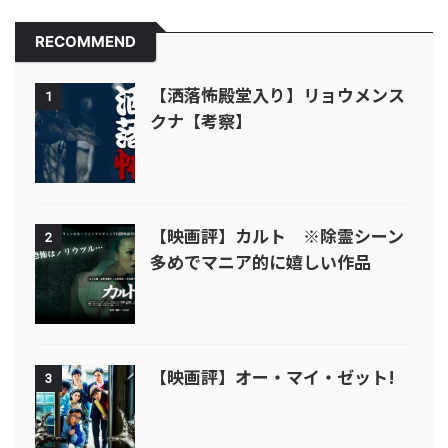
RECOMMEND
【洒落怖殿堂入り】リョウメンス
1
クナ【考察】
【映画評】カルト ※除霊シーン
2
多めでマニア的に嬉しい作品
【映画評】オー・マイ・ゼット!
3