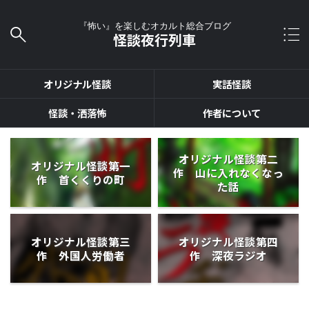
『怖い』を楽しむオカルト総合ブログ
怪談夜行列車
オリジナル怪談
実話怪談
怪談・洒落怖
作者について
オリジナル怪談第二
オリジナル怪談第一
作 山に入れなくなっ
作 首くくりの町
た話
オリジナル怪談第三
オリジナル怪談第四
作 外国人労働者
作 深夜ラジオ