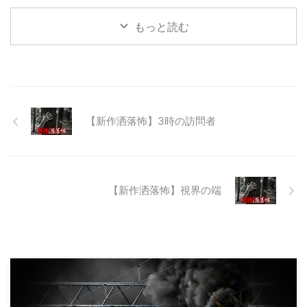
つて大規模林道計画の頓挫によっ
て打ち捨てられたトンネルがあ
もっと読む
る。陸の孤島と呼ばれたその地区
と隣の市を繋ぐ林道として計画さ
れたのだが開通することなく計画
は取りやめられてしまった。なん
でも特別天然記念物の生息域と重
なる為、生体保護の観点から工事
継続が不可能となってしまったら
【新作洒落怖】3時の訪問者
しい。 そこに残ったのは無責任
に生み出され捨てられた人工物の
抜け殻たち。誰も通らない道路。
水 ...
【新作洒落怖】視界の端