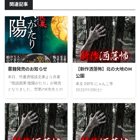
関連記事
書籍発売のお知らせ
【新作洒落怖】北の大地のM
公園
本日、竹書房怪談文庫より共著
『怪談因果 陰陽がたり』が発売
本文 0970 にゃんこ亭
となりました。営業のK先生との
2022/11/26(土)
共著ということでお互いのガチ怪
19:26:57.94ID:xfRv42sJ0 私は俗
談を持ち寄っての渾身の一冊を仕
に言うオカルト系な話がまあまあ
上げましたので内容の濃さ・面白
好きで、最近占いとかを副業で始
さは保証します。ぜひともご購入
めてた。今はちょっとメンタルの
くださいませ。 書影かっこいい
状況やらで退いたけど実力試しも
ですね！帯の煽り文句も最高です
かねてSNSでフォロワー相手に占
(^^)v購入ページ
いとかしていたもんです。実力
https://amzn.to/49NrwuE特設ペ
は・・・ありがたいことに当たっ