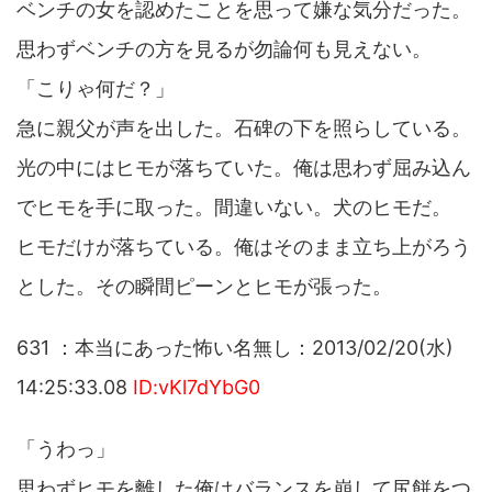
ベンチの女を認めたことを思って嫌な気分だった。
思わずベンチの方を見るが勿論何も見えない。
「こりゃ何だ？」
急に親父が声を出した。石碑の下を照らしている。
光の中にはヒモが落ちていた。俺は思わず屈み込ん
でヒモを手に取った。間違いない。犬のヒモだ。
ヒモだけが落ちている。俺はそのまま立ち上がろう
とした。その瞬間ピーンとヒモが張った。
631 ：本当にあった怖い名無し：2013/02/20(水)
14:25:33.08
ID:vKl7dYbG0
「うわっ」
思わずヒモを離した俺はバランスを崩して尻餅をつ