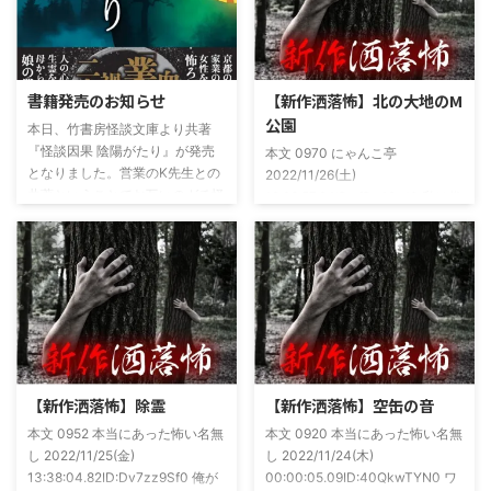
書籍発売のお知らせ
【新作洒落怖】北の大地のM
公園
本日、竹書房怪談文庫より共著
『怪談因果 陰陽がたり』が発売
本文 0970 にゃんこ亭
となりました。営業のK先生との
2022/11/26(土)
共著ということでお互いのガチ怪
19:26:57.94ID:xfRv42sJ0 私は俗
談を持ち寄っての渾身の一冊を仕
に言うオカルト系な話がまあまあ
上げましたので内容の濃さ・面白
好きで、最近占いとかを副業で始
さは保証します。ぜひともご購入
めてた。今はちょっとメンタルの
くださいませ。 書影かっこいい
状況やらで退いたけど実力試しも
ですね！帯の煽り文句も最高です
かねてSNSでフォロワー相手に占
(^^)v購入ページ
いとかしていたもんです。実力
https://amzn.to/49NrwuE特設ペ
は・・・ありがたいことに当たっ
ージ
た！ドンピシャ！と嬉しい声もあ
https://note.com/takeshobo/n/nf
りましたわ・・ そんな時に知り
【新作洒落怖】除霊
【新作洒落怖】空缶の音
54ee5238af1
合ったのが大学生のAちゃん。彼
本文 0952 本当にあった怖い名無
本文 0920 本当にあった怖い名無
女もオカルト系な話が好きで(そ
し 2022/11/25(金)
し 2022/11/24(木)
もそも仲良くなったのは北の大地
13:38:04.82ID:Dv7zz9Sf0 俺が
00:00:05.09ID:40QkwTYN0 ワ
が舞台の金塊を巡る漫画)ちょく