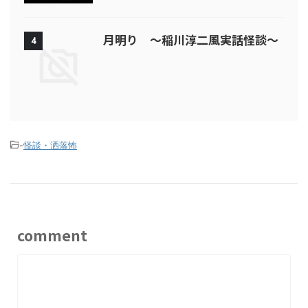
月明り ～稲川淳二風実話怪談～
4
-
怪談・洒落怖
comment