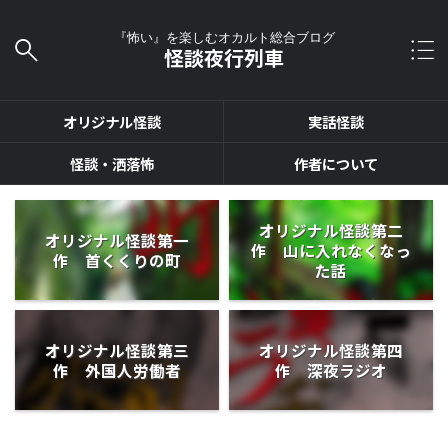
『怖い』を楽しむオカルト総合ブログ
怪談夜行列車
オリジナル怪談
実話怪談
怪談・洒落怖
作者について
オリジナル怪談第二
オリジナル怪談第一
作 山に入れなくなっ
作 首くくりの町
た話
オリジナル怪談第三
オリジナル怪談第四
作 外国人労働者
作 深夜ラジオ