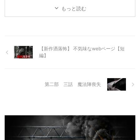
て打ち捨てられたトンネルがあ
もっと読む
る。陸の孤島と呼ばれたその地区
と隣の市を繋ぐ林道として計画さ
れたのだが開通することなく計画
は取りやめられてしまった。なん
でも特別天然記念物の生息域と重
なる為、生体保護の観点から工事
【新作洒落怖】 不気味なwebページ【短
継続が不可能となってしまったら
しい。 そこに残ったのは無責任
編】
に生み出され捨てられた人工物の
抜け殻たち。誰も通らない道路。
水 ...
第二部 三話 魔法陣喪失