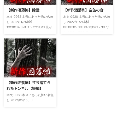
ージ
た！ドンピシャ！と嬉しい声もあ
https://note.com/takeshobo/n/nf
りましたわ・・ そんな時に知り
【新作洒落怖】除霊
【新作洒落怖】空缶の音
54ee5238af1
合ったのが大学生のAちゃん。彼
本文 0952 本当にあった怖い名無
本文 0920 本当にあった怖い名無
女もオカルト系な話が好きで(そ
し 2022/11/25(金)
し 2022/11/24(木)
もそも仲良くなったのは北の大地
13:38:04.82ID:Dv7zz9Sf0 俺が
00:00:05.09ID:40QkwTYN0 ワ
が舞台の金塊を巡る漫画)ちょく
まだ中2の頃霊感のあるという元
シは釣りが好きで、海川関係なく
ちょく仲良 ...
友達との話。その自称霊感少年
やってた。それが川に行かなくな
(以後A)は頻繁に「あ、あそこに
った原因の話。 その昔。当時、
いる」だとか誰もおらんとこに挨
川釣りをよくしていた。 仕事が
拶したりなどなんかわざとらしい
夜遅くなることが多く、立地が自
感じがあって当然ながら信じてな
宅〜職場〜釣り場、な位置関係と
かった。でもいいやつではあった
なるその川。職場からでも1時間
し頻繁に遊びに行ったりもして
程度かかる為、仕事終わりにその
た。 そしてゴールデンウィーク
まま釣り場近くで車で寝て、朝に
前にまた胡散臭い話をAに聞かさ
なると川に入る、なんて事をして
【新作洒落怖】打ち捨てら
れた。要約するとこの前霊が見え
いた。 0928 本当にあった怖い名
れたトンネル【短編】
た時に必死に念じたら除霊できた
無し 2022/11/24(木)
本文 0068 本当にあった怖い名無
っていう話だった。その時数人で
00:06:03.06 ...
し 2022/05/15(日)
い ...
23:12:08.93ID:yqoRKOv60 山形
県O地方にある山の話。そこはか
つて大規模林道計画の頓挫によっ