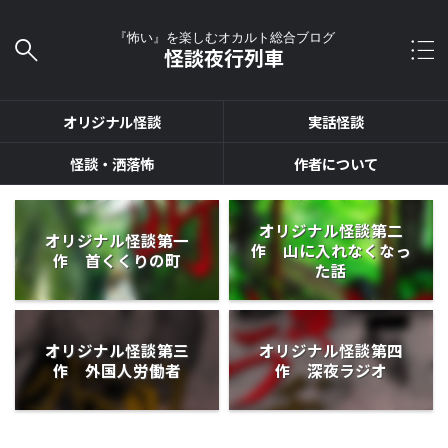
『怖い』を楽しむオカルト総合ブログ
怪談夜行列車
オリジナル怪談
実話怪談
怪談・洒落怖
作者について
オリジナル怪談第二
オリジナル怪談第一
作 山に入れなくなっ
作 首くくりの町
た話
オリジナル怪談第三
オリジナル怪談第四
作 外国人労働者
作 深夜ラジオ