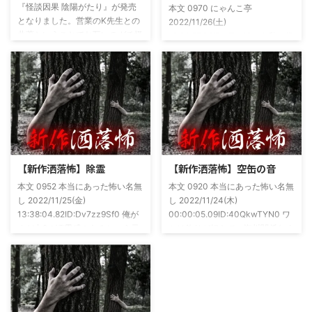
『怪談因果 陰陽がたり』が発売
本文 0970 にゃんこ亭
となりました。営業のK先生との
2022/11/26(土)
共著ということでお互いのガチ怪
19:26:57.94ID:xfRv42sJ0 私は俗
談を持ち寄っての渾身の一冊を仕
に言うオカルト系な話がまあまあ
上げましたので内容の濃さ・面白
好きで、最近占いとかを副業で始
さは保証します。ぜひともご購入
めてた。今はちょっとメンタルの
くださいませ。 書影かっこいい
状況やらで退いたけど実力試しも
ですね！帯の煽り文句も最高です
かねてSNSでフォロワー相手に占
(^^)v購入ページ
いとかしていたもんです。実力
https://amzn.to/49NrwuE特設ペ
は・・・ありがたいことに当たっ
ージ
た！ドンピシャ！と嬉しい声もあ
https://note.com/takeshobo/n/nf
りましたわ・・ そんな時に知り
【新作洒落怖】除霊
【新作洒落怖】空缶の音
54ee5238af1
合ったのが大学生のAちゃん。彼
本文 0952 本当にあった怖い名無
本文 0920 本当にあった怖い名無
女もオカルト系な話が好きで(そ
し 2022/11/25(金)
し 2022/11/24(木)
もそも仲良くなったのは北の大地
13:38:04.82ID:Dv7zz9Sf0 俺が
00:00:05.09ID:40QkwTYN0 ワ
が舞台の金塊を巡る漫画)ちょく
まだ中2の頃霊感のあるという元
シは釣りが好きで、海川関係なく
ちょく仲良 ...
友達との話。その自称霊感少年
やってた。それが川に行かなくな
(以後A)は頻繁に「あ、あそこに
った原因の話。 その昔。当時、
いる」だとか誰もおらんとこに挨
川釣りをよくしていた。 仕事が
拶したりなどなんかわざとらしい
夜遅くなることが多く、立地が自
感じがあって当然ながら信じてな
宅〜職場〜釣り場、な位置関係と
かった。でもいいやつではあった
なるその川。職場からでも1時間