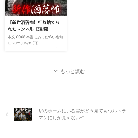
し頻繁に遊びに行ったりもして
程度かかる為、仕事終わりにその
た。 そしてゴールデンウィーク
まま釣り場近くで車で寝て、朝に
前にまた胡散臭い話をAに聞かさ
なると川に入る、なんて事をして
【新作洒落怖】打ち捨てら
れた。要約するとこの前霊が見え
いた。 0928 本当にあった怖い名
れたトンネル【短編】
た時に必死に念じたら除霊できた
無し 2022/11/24(木)
本文 0068 本当にあった怖い名無
っていう話だった。その時数人で
00:06:03.06 ...
し 2022/05/15(日)
い ...
23:12:08.93ID:yqoRKOv60 山形
県O地方にある山の話。そこはか
つて大規模林道計画の頓挫によっ
て打ち捨てられたトンネルがあ
もっと読む
る。陸の孤島と呼ばれたその地区
と隣の市を繋ぐ林道として計画さ
れたのだが開通することなく計画
は取りやめられてしまった。なん
でも特別天然記念物の生息域と重
なる為、生体保護の観点から工事
駅のホームにいる霊がどう見てもウルトラ
継続が不可能となってしまったら
しい。 そこに残ったのは無責任
マンにしか見えない件
に生み出され捨てられた人工物の
抜け殻たち。誰も通らない道路。
水 ...