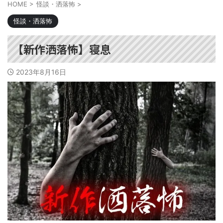
HOME
>
怪談・洒落怖
>
怪談・洒落怖
【新作洒落怖】寝息
2023年8月16日