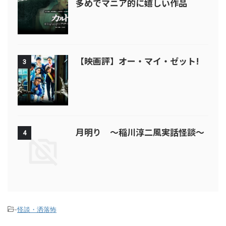
多めでマニア的に嬉しい作品
【映画評】オー・マイ・ゼット!
3
月明り ～稲川淳二風実話怪談～
4
-
怪談・洒落怖