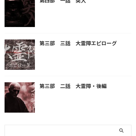
第四部 一話 突入
第三部 三話 大霊障エピローグ
第三部 二話 大霊障・後編