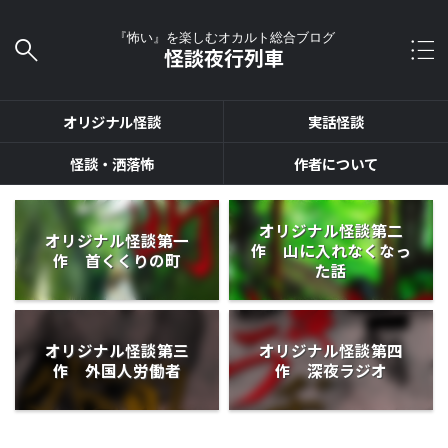
『怖い』を楽しむオカルト総合ブログ
怪談夜行列車
オリジナル怪談
実話怪談
怪談・洒落怖
作者について
オリジナル怪談第二
オリジナル怪談第一
作 山に入れなくなっ
作 首くくりの町
た話
オリジナル怪談第三
オリジナル怪談第四
作 外国人労働者
作 深夜ラジオ