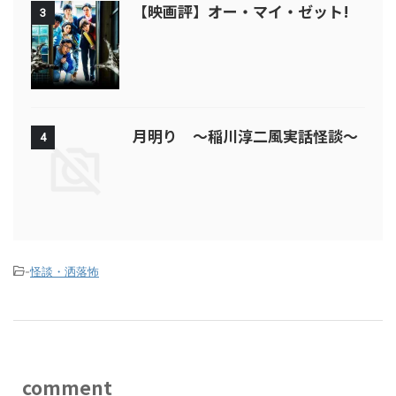
【映画評】オー・マイ・ゼット!
3
月明り ～稲川淳二風実話怪談～
4
-
怪談・洒落怖
comment