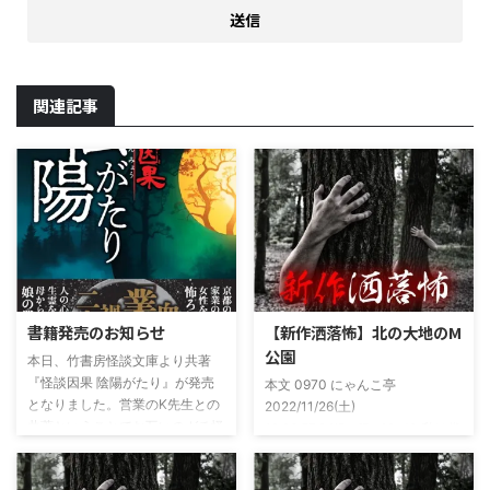
関連記事
書籍発売のお知らせ
【新作洒落怖】北の大地のM
公園
本日、竹書房怪談文庫より共著
『怪談因果 陰陽がたり』が発売
本文 0970 にゃんこ亭
となりました。営業のK先生との
2022/11/26(土)
共著ということでお互いのガチ怪
19:26:57.94ID:xfRv42sJ0 私は俗
談を持ち寄っての渾身の一冊を仕
に言うオカルト系な話がまあまあ
上げましたので内容の濃さ・面白
好きで、最近占いとかを副業で始