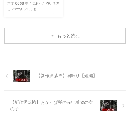
本文 0068 本当にあった怖い名無
っていう話だった。その時数人で
00:06:03.06 ...
し 2022/05/15(日)
い ...
23:12:08.93ID:yqoRKOv60 山形
県O地方にある山の話。そこはか
つて大規模林道計画の頓挫によっ
て打ち捨てられたトンネルがあ
もっと読む
る。陸の孤島と呼ばれたその地区
と隣の市を繋ぐ林道として計画さ
れたのだが開通することなく計画
は取りやめられてしまった。なん
でも特別天然記念物の生息域と重
なる為、生体保護の観点から工事
継続が不可能となってしまったら
【新作洒落怖】居眠り【短編】
しい。 そこに残ったのは無責任
に生み出され捨てられた人工物の
抜け殻たち。誰も通らない道路。
水 ...
【新作洒落怖】おかっぱ髪の赤い着物の女
の子