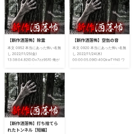
さは保証します。ぜひともご購入
めてた。今はちょっとメンタルの
くださいませ。 書影かっこいい
状況やらで退いたけど実力試しも
ですね！帯の煽り文句も最高です
かねてSNSでフォロワー相手に占
(^^)v購入ページ
いとかしていたもんです。実力
https://amzn.to/49NrwuE特設ペ
は・・・ありがたいことに当たっ
ージ
た！ドンピシャ！と嬉しい声もあ
https://note.com/takeshobo/n/nf
りましたわ・・ そんな時に知り
【新作洒落怖】除霊
【新作洒落怖】空缶の音
54ee5238af1
合ったのが大学生のAちゃん。彼
本文 0952 本当にあった怖い名無
本文 0920 本当にあった怖い名無
女もオカルト系な話が好きで(そ
し 2022/11/25(金)
し 2022/11/24(木)
もそも仲良くなったのは北の大地
13:38:04.82ID:Dv7zz9Sf0 俺が
00:00:05.09ID:40QkwTYN0 ワ
が舞台の金塊を巡る漫画)ちょく
まだ中2の頃霊感のあるという元
シは釣りが好きで、海川関係なく
ちょく仲良 ...
友達との話。その自称霊感少年
やってた。それが川に行かなくな
(以後A)は頻繁に「あ、あそこに
った原因の話。 その昔。当時、
いる」だとか誰もおらんとこに挨
川釣りをよくしていた。 仕事が
拶したりなどなんかわざとらしい
夜遅くなることが多く、立地が自
感じがあって当然ながら信じてな
宅〜職場〜釣り場、な位置関係と
かった。でもいいやつではあった
なるその川。職場からでも1時間
し頻繁に遊びに行ったりもして
程度かかる為、仕事終わりにその
た。 そしてゴールデンウィーク
まま釣り場近くで車で寝て、朝に
前にまた胡散臭い話をAに聞かさ
なると川に入る、なんて事をして
【新作洒落怖】打ち捨てら
れた。要約するとこの前霊が見え
いた。 0928 本当にあった怖い名
れたトンネル【短編】
た時に必死に念じたら除霊できた
無し 2022/11/24(木)