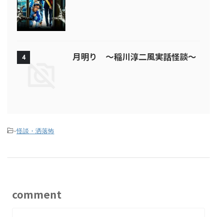
月明り ～稲川淳二風実話怪談～
4
-
怪談・洒落怖
comment