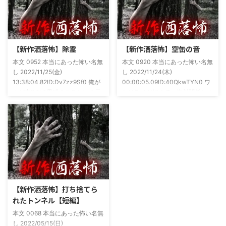
ですね！帯の煽り文句も最高です
かねてSNSでフォロワー相手に占
(^^)v購入ページ
いとかしていたもんです。実力
https://amzn.to/49NrwuE特設ペ
は・・・ありがたいことに当たっ
ージ
た！ドンピシャ！と嬉しい声もあ
https://note.com/takeshobo/n/nf
りましたわ・・ そんな時に知り
【新作洒落怖】除霊
【新作洒落怖】空缶の音
54ee5238af1
合ったのが大学生のAちゃん。彼
本文 0952 本当にあった怖い名無
本文 0920 本当にあった怖い名無
女もオカルト系な話が好きで(そ
し 2022/11/25(金)
し 2022/11/24(木)
もそも仲良くなったのは北の大地
13:38:04.82ID:Dv7zz9Sf0 俺が
00:00:05.09ID:40QkwTYN0 ワ
が舞台の金塊を巡る漫画)ちょく
まだ中2の頃霊感のあるという元
シは釣りが好きで、海川関係なく
ちょく仲良 ...
友達との話。その自称霊感少年
やってた。それが川に行かなくな
(以後A)は頻繁に「あ、あそこに
った原因の話。 その昔。当時、
いる」だとか誰もおらんとこに挨
川釣りをよくしていた。 仕事が
拶したりなどなんかわざとらしい
夜遅くなることが多く、立地が自
感じがあって当然ながら信じてな
宅〜職場〜釣り場、な位置関係と
かった。でもいいやつではあった
なるその川。職場からでも1時間
し頻繁に遊びに行ったりもして
程度かかる為、仕事終わりにその
た。 そしてゴールデンウィーク
まま釣り場近くで車で寝て、朝に
前にまた胡散臭い話をAに聞かさ
なると川に入る、なんて事をして
【新作洒落怖】打ち捨てら
れた。要約するとこの前霊が見え
いた。 0928 本当にあった怖い名
れたトンネル【短編】
た時に必死に念じたら除霊できた
無し 2022/11/24(木)
本文 0068 本当にあった怖い名無
っていう話だった。その時数人で
00:06:03.06 ...
し 2022/05/15(日)
い ...