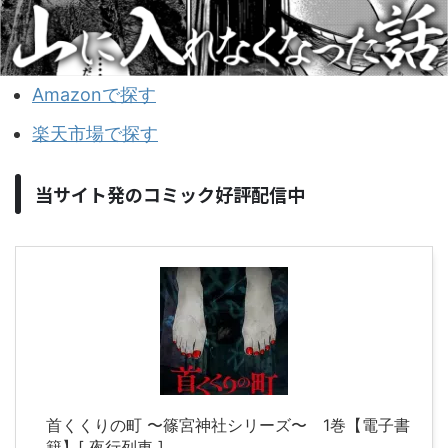
Amazonで探す
楽天市場で探す
当サイト発のコミック好評配信中
首くくりの町 〜篠宮神社シリーズ〜 1巻【電子書
籍】[ 夜行列車 ]