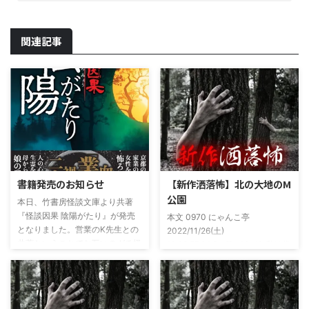
関連記事
書籍発売のお知らせ
【新作洒落怖】北の大地のM
公園
本日、竹書房怪談文庫より共著
『怪談因果 陰陽がたり』が発売
本文 0970 にゃんこ亭
となりました。営業のK先生との
2022/11/26(土)
共著ということでお互いのガチ怪
19:26:57.94ID:xfRv42sJ0 私は俗
談を持ち寄っての渾身の一冊を仕
に言うオカルト系な話がまあまあ
上げましたので内容の濃さ・面白
好きで、最近占いとかを副業で始
さは保証します。ぜひともご購入
めてた。今はちょっとメンタルの
くださいませ。 書影かっこいい
状況やらで退いたけど実力試しも