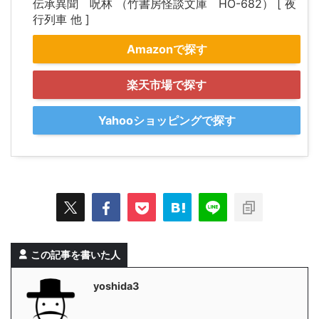
伝承異聞 呪林 （竹書房怪談文庫 HO-682） [ 夜
行列車 他 ]
Amazonで探す
楽天市場で探す
Yahooショッピングで探す
この記事を書いた人
yoshida3