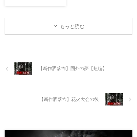
23:12:08.93ID:yqoRKOv60 山形
県O地方にある山の話。そこはか
つて大規模林道計画の頓挫によっ
て打ち捨てられたトンネルがあ
もっと読む
る。陸の孤島と呼ばれたその地区
と隣の市を繋ぐ林道として計画さ
れたのだが開通することなく計画
は取りやめられてしまった。なん
でも特別天然記念物の生息域と重
なる為、生体保護の観点から工事
継続が不可能となってしまったら
【新作洒落怖】圏外の夢【短編】
しい。 そこに残ったのは無責任
に生み出され捨てられた人工物の
抜け殻たち。誰も通らない道路。
水 ...
【新作洒落怖】花火大会の後