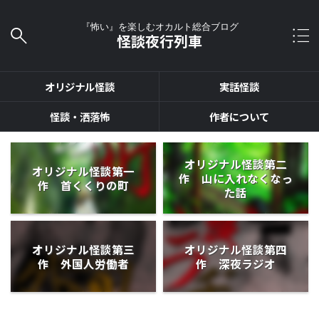
『怖い』を楽しむオカルト総合ブログ
怪談夜行列車
オリジナル怪談
実話怪談
怪談・洒落怖
作者について
オリジナル怪談第二
オリジナル怪談第一
作 山に入れなくなっ
作 首くくりの町
た話
オリジナル怪談第三
オリジナル怪談第四
作 外国人労働者
作 深夜ラジオ