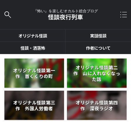
『怖い』を楽しむオカルト総合ブログ
怪談夜行列車
オリジナル怪談
実話怪談
怪談・洒落怖
作者について
オリジナル怪談第二
オリジナル怪談第一
作 山に入れなくなっ
作 首くくりの町
た話
オリジナル怪談第三
オリジナル怪談第四
作 外国人労働者
作 深夜ラジオ