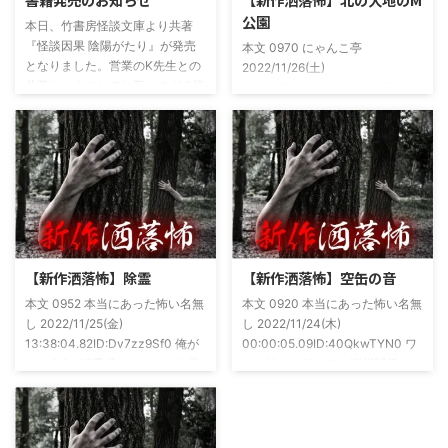
公園
本日、竹書房怪談文庫より共著
『怪談因果 陰陽がたり』が発売
本文 0970 にゃんこ亭
となりました。営業のK先生との
2022/11/26(土)
共著ということでお互いのガチ怪
19:26:57.94ID:xfRv42sJ0 私は俗
談を持ち寄っての渾身の一冊を仕
に言うオカルト系な話がまあまあ
上げましたので内容の濃さ・面白
好きで、最近占いとかを副業で始
さは保証します。ぜひともご購入
めてた。今はちょっとメンタルの
くださいませ。 書影かっこいい
状況やらで退いたけど実力試しも
ですね！帯の煽り文句も最高です
かねてSNSでフォロワー相手に占
(^^)v購入ページ
いとかしていたもんです。実力
https://amzn.to/49NrwuE特設ペ
は・・・ありがたいことに当たっ
ージ
た！ドンピシャ！と嬉しい声もあ
https://note.com/takeshobo/n/nf
りましたわ・・ そんな時に知り
【新作洒落怖】除霊
【新作洒落怖】空缶の音
54ee5238af1
合ったのが大学生のAちゃん。彼
本文 0952 本当にあった怖い名無
本文 0920 本当にあった怖い名無
女もオカルト系な話が好きで(そ
し 2022/11/25(金)
し 2022/11/24(木)
もそも仲良くなったのは北の大地
13:38:04.82ID:Dv7zz9Sf0 俺が
00:00:05.09ID:40QkwTYN0 ワ
が舞台の金塊を巡る漫画)ちょく
まだ中2の頃霊感のあるという元
シは釣りが好きで、海川関係なく
ちょく仲良 ...
友達との話。その自称霊感少年
やってた。それが川に行かなくな
(以後A)は頻繁に「あ、あそこに
った原因の話。 その昔。当時、
いる」だとか誰もおらんとこに挨
川釣りをよくしていた。 仕事が
拶したりなどなんかわざとらしい
夜遅くなることが多く、立地が自