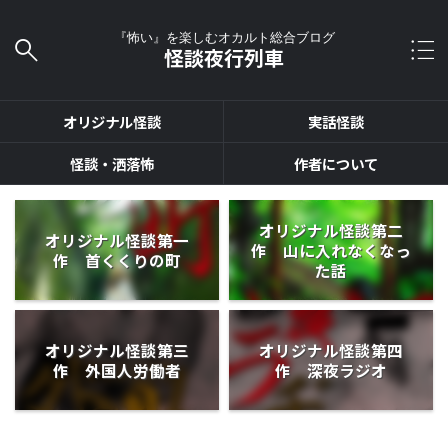
『怖い』を楽しむオカルト総合ブログ
怪談夜行列車
オリジナル怪談
実話怪談
怪談・洒落怖
作者について
オリジナル怪談第二
オリジナル怪談第一
作 山に入れなくなっ
作 首くくりの町
た話
オリジナル怪談第三
オリジナル怪談第四
作 外国人労働者
作 深夜ラジオ