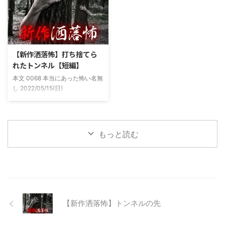
感じがあって当然ながら信じてな
宅〜職場〜釣り場、な位置関係と
かった。でもいいやつではあった
なるその川。職場からでも1時間
し頻繁に遊びに行ったりもして
程度かかる為、仕事終わりにその
た。 そしてゴールデンウィーク
まま釣り場近くで車で寝て、朝に
前にまた胡散臭い話をAに聞かさ
なると川に入る、なんて事をして
【新作洒落怖】打ち捨てら
れた。要約するとこの前霊が見え
いた。 0928 本当にあった怖い名
れたトンネル【短編】
た時に必死に念じたら除霊できた
無し 2022/11/24(木)
本文 0068 本当にあった怖い名無
っていう話だった。その時数人で
00:06:03.06 ...
し 2022/05/15(日)
い ...
23:12:08.93ID:yqoRKOv60 山形
県O地方にある山の話。そこはか
つて大規模林道計画の頓挫によっ
て打ち捨てられたトンネルがあ
もっと読む
る。陸の孤島と呼ばれたその地区
と隣の市を繋ぐ林道として計画さ
れたのだが開通することなく計画
は取りやめられてしまった。なん
でも特別天然記念物の生息域と重
なる為、生体保護の観点から工事
継続が不可能となってしまったら
【新作洒落怖】トンネルの先
しい。 そこに残ったのは無責任
に生み出され捨てられた人工物の