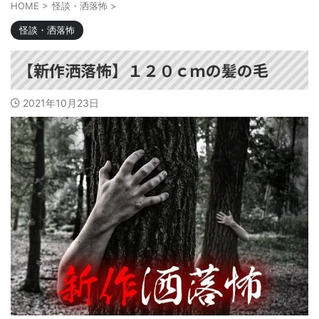
HOME
>
怪談・洒落怖
>
怪談・洒落怖
【新作洒落怖】１２０ｃｍの髪の毛
2021年10月23日