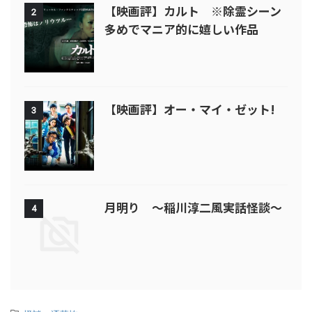
【映画評】カルト ※除霊シーン
2
多めでマニア的に嬉しい作品
【映画評】オー・マイ・ゼット!
3
月明り ～稲川淳二風実話怪談～
4