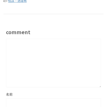
-
怪談・洒落怖
comment
名前